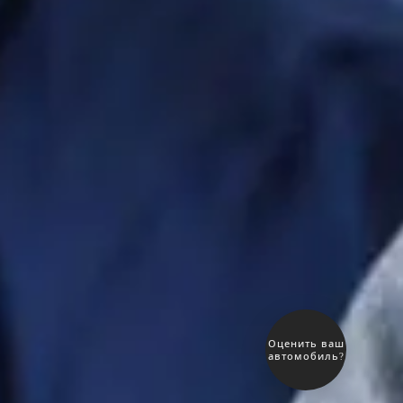
Выгодный
обмен
автомобиля