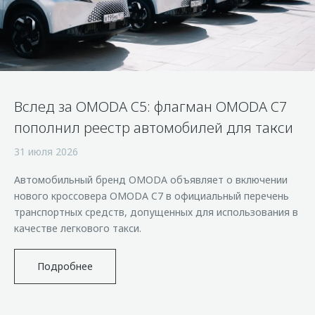
Страхование
Клиентская поддержка
Обратная связь
Кредитный калькулятор
O&J Автоклуб
Аксессуары
Клуб владельцев OMODA
Одежда и сувениры
Приложение O&J
Вслед за OMODA C5: флагман OMODA C7
Оригинальные аксессуары
Аксессуары
пополнил реестр автомобилей для такси
Запчасти
Одежда и сувениры
31 июля 2026
Трейд-ин
Оригинальные аксессуары
Автомобильный бренд OMODA объявляет о включении
Калькулятор трейд-ин
Запчасти
нового кроссовера OMODA C7 в официальный перечень
транспортных средств, допущенных для использования в
качестве легкового такси.
Подробнее