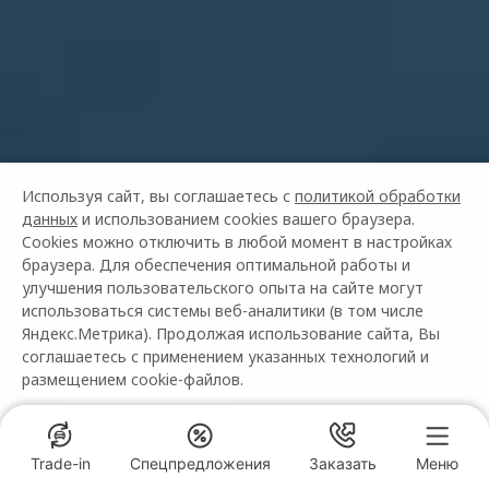
Используя сайт, вы соглашаетесь с
политикой обработки
данных
и использованием cookies вашего браузера.
Cookies можно отключить в любой момент в настройках
браузера. Для обеспечения оптимальной работы и
OMODA C7
улучшения пользовательского опыта на сайте могут
ОТ 2 739 000 ₽²
использоваться системы веб-аналитики (в том числе
Закрыть
Яндекс.Метрика). Продолжая использование сайта, Вы
соглашаетесь с применением указанных технологий и
OMODA C7 от 2 909 900 рублей

размещением cookie-файлов.
Купить в кредит
Узнать подробнее
Кредит от 0,01% 4 года
Trade-in
Спецпредложения
Заказать
Меню
Спецпредложения
Понятно
ПОЛУЧИТЬ ПРЕДЛОЖЕНИЕ
OMODA ПИОН
OMODA ПИОН