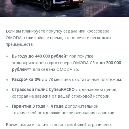
Страхование
Клиентская поддержка
Обратная связь
Кредитный калькулятор
O&J Автоклуб
Аксессуары
Клуб владельцев OMODA
Если вы планируете покупку седана или кроссовера
Одежда и сувениры
Приложение O&J
OMODA в ближайшее время, то получите несколько
Оригинальные аксессуары
преимуществ:
Аксессуары
Запчасти
Выгоду до 440 000 рублей
* при покупке
Одежда и сувениры
полноприводного кроссовера OMODA C5 и
до 300 000
Трейд-ин
Оригинальные аксессуары
рублей
** для седана OMODA S5.
Калькулятор трейд-ин
Запчасти
Рассрочка 0%
до 78 месяцев с остаточным платежом.
Страховой полис
СуперКАСКО
с одинаковой ценой,
которая не зависит от вашей страховой истории.
Гарантия
3 года + 4 года
дополнительной
технической поддержки после окончания гарантии.
Время акции и количество автомобилей ограничено.