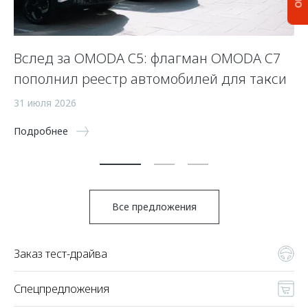
Вслед за OMODA C5: флагман OMODA C7
С
пополнил реестр автомобилей для такси
п
а
31 июля 2026
5 
Подробнее
По
Все предложения
Заказ тест-драйва
Спецпредложения