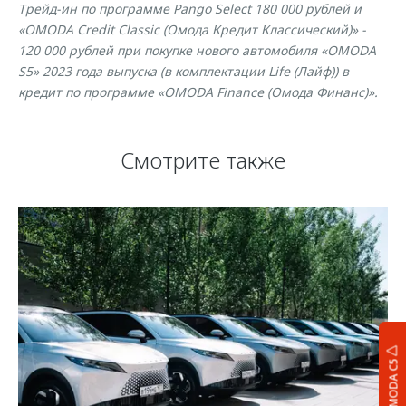
Трейд-ин по программе Pango Select 180 000 рублей и
«OMODA Credit Classic (Омода Кредит Классический)» -
120 000 рублей при покупке нового автомобиля «OMODA
S5» 2023 года выпуска (в комплектации Life (Лайф)) в
кредит по программе «OMODA Finance (Омода Финанс)».
Смотрите также
OMODA C5