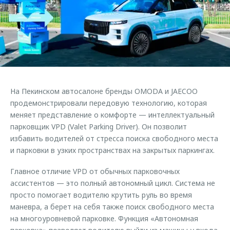
Страхование
Клиентская поддержка
Обратная связь
Кредитный калькулятор
O&J Автоклуб
Аксессуары
Клуб владельцев OMODA
Одежда и сувениры
Приложение O&J
Оригинальные аксессуары
Аксессуары
На Пекинском автосалоне бренды OMODA и JAECOO
Запчасти
Одежда и сувениры
продемонстрировали передовую технологию, которая
меняет представление о комфорте — интеллектуальный
Трейд-ин
Оригинальные аксессуары
парковщик VPD (Valet Parking Driver). Он позволит
Калькулятор трейд-ин
Запчасти
избавить водителей от стресса поиска свободного места
и парковки в узких пространствах на закрытых паркингах.
Главное отличие VPD от обычных парковочных
ассистентов — это полный автономный цикл. Система не
просто помогает водителю крутить руль во время
маневра, а берет на себя также поиск свободного места
на многоуровневой парковке. Функция «Автономная