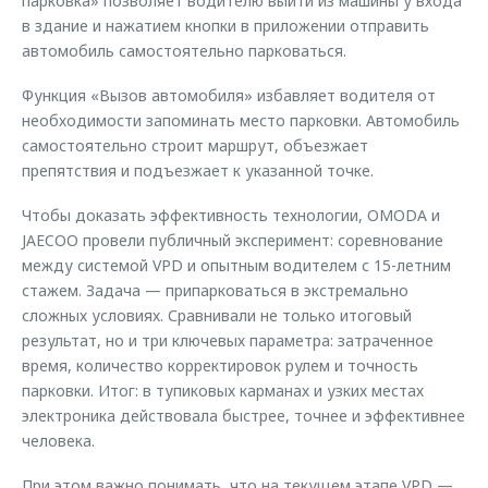
парковка» позволяет водителю выйти из машины у входа
в здание и нажатием кнопки в приложении отправить
автомобиль самостоятельно парковаться.
Функция «Вызов автомобиля» избавляет водителя от
необходимости запоминать место парковки. Автомобиль
самостоятельно строит маршрут, объезжает
препятствия и подъезжает к указанной точке.
Чтобы доказать эффективность технологии, OMODA и
JAECOO провели публичный эксперимент: соревнование
между системой VPD и опытным водителем с 15-летним
стажем. Задача — припарковаться в экстремально
сложных условиях. Сравнивали не только итоговый
результат, но и три ключевых параметра: затраченное
время, количество корректировок рулем и точность
парковки. Итог: в тупиковых карманах и узких местах
электроника действовала быстрее, точнее и эффективнее
человека.
При этом важно понимать, что на текущем этапе VPD —