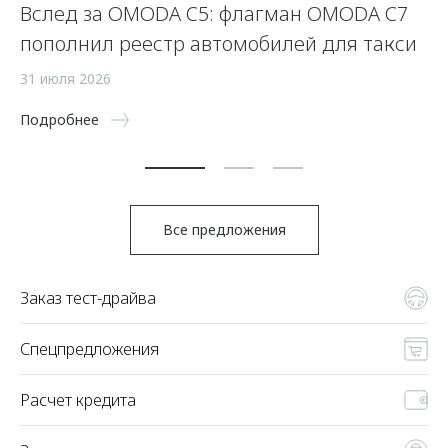
Вслед за OMODA C5: флагман OMODA C7
С
пополнил реестр автомобилей для такси
п
а
31 июля 2026
5 
Подробнее
По
Все предложения
Заказ тест-драйва
Спецпредложения
Расчет кредита