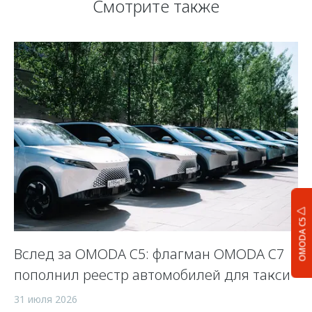
Смотрите также
OMODA C5
Вслед за OMODA C5: флагман OMODA C7
С
пополнил реестр автомобилей для такси
п
а
31 июля 2026