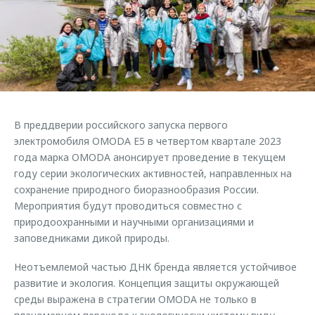
Страхование
Клиентская поддержка
Обратная связь
Кредитный калькулятор
O&J Автоклуб
Аксессуары
Клуб владельцев OMODA
Одежда и сувениры
Приложение O&J
Оригинальные аксессуары
Аксессуары
В преддверии российского запуска первого
Запчасти
Одежда и сувениры
электромобиля OMODA E5 в четвертом квартале 2023
года марка OMODA анонсирует проведение в текущем
Трейд-ин
Оригинальные аксессуары
году серии экологических активностей, направленных на
Калькулятор трейд-ин
Запчасти
сохранение природного биоразнообразия России.
Мероприятия будут проводиться совместно с
природоохранными и научными организациями и
заповедниками дикой природы.
Неотъемлемой частью ДНК бренда является устойчивое
развитие и экология. Концепция защиты окружающей
среды выражена в стратегии OMODA не только в