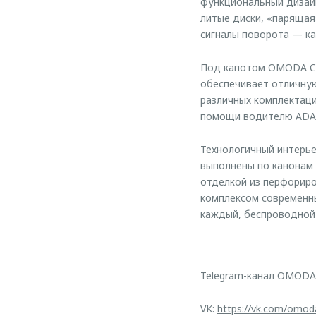
функциональный дизай
литые диски, «парящая
сигналы поворота — ка
Под капотом OMODA C5
обеспечивает отличную
различных комплектаци
помощи водителю ADAS,
Технологичный интерь
выполнены по канонам
отделкой из перфориро
комплексом современны
каждый, беспроводной 
Telegram-канал OMODA
VK:
https://vk.com/omod