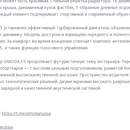
н может быть красивым. Стильная решетка радиатора, 18-дюй
» крыша, динамичный кузов фастбэк, Т-образные дневные ходо
ждый элемент подчеркивает спортивный и современный образ 
 установлен эффективный турбированный двигатель объемом д
 динамику. Модель доступна в вариациях переднего и полного
ях. За комфорт во время вождения отвечает комплекс интелле
 а также функция голосового управления.
ер OMODA C5 продолжает футуристичную тему экстерьера. Пер
 спорткаров — с высоким цельным подголовником, развитой б
ванной высококачественной эко-кожи. Пространство водителя
х технологических решений: двумя экранами высокого разреше
зарядкой и качественной акустической системой.
:
https://t.me/omodarussia
arussia