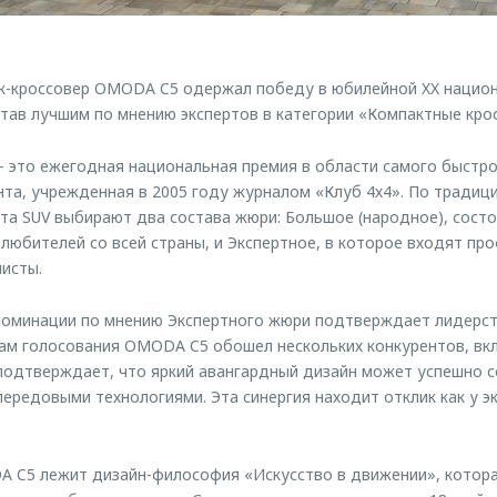
к-кроссовер OMODA C5 одержал победу в юбилейной XX нацио
тав лучшим по мнению экспертов в категории «Компактные крос
 это ежегодная национальная премия в области самого быстр
та, учрежденная в 2005 году журналом «Клуб 4х4». По традици
та SUV выбирают два состава жюри: Большое (народное), состо
олюбителей со всей страны, и Экспертное, в которое входят п
исты.
номинации по мнению Экспертного жюри подтверждает лидерст
там голосования OMODA C5 обошел нескольких конкурентов, вклю
одтверждает, что яркий авангардный дизайн может успешно с
ередовыми технологиями. Эта синергия находит отклик как у эк
A C5 лежит дизайн-философия «Искусство в движении», котор