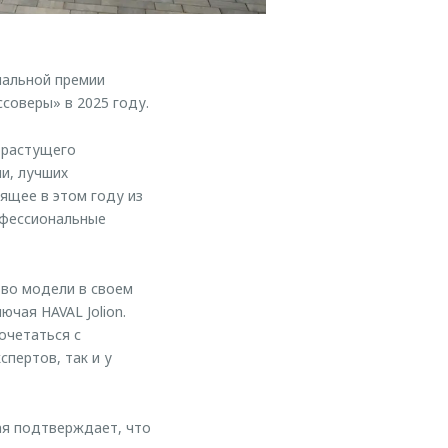
нальной премии
соверы» в 2025 году.
орастущего
и, лучших
ящее в этом году из
рофессиональные
во модели в своем
чая HAVAL Jolion.
очетаться с
спертов, так и у
ая подтверждает, что