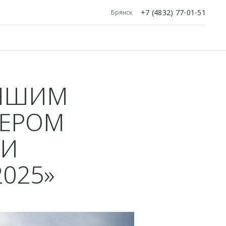
+7 (4832) 77-01-51
Брянск
УЧШИМ
ЕРОМ
ИИ
025»