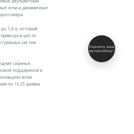
мовые двухцветные
вые огни и динамичные
кроссовера.
о 1,6 л, который
 привода в шести
ктуальных систем
Выгодный
обмен
автомобиля
едние сиденья
оковой поддержкой и
 оснащено всем
ния по 10.25 дюйма